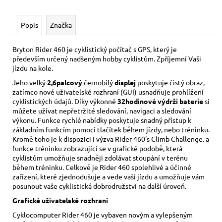
č
u
j
Popis
Značka
e
m
Bryton Rider 460 je cyklistický počítač s GPS, který je
e
především určený nadšeným hobby cyklistům. Zpříjemní Vaši
jízdu na kole.
Jeho velký
2,6palcový
černobílý
displej
poskytuje čistý obraz,
BRYTON
zatímco nové uživatelské rozhraní (GUI) usnadňuje prohlížení
-
RIDER
cyklistických údajů. Díky výkonné
32hodinové výdrži baterie
si
S500
můžete užívat nepřetržité sledování, navigaci a sledování
E
výkonu. Funkce rychlé nabídky poskytuje snadný přístup k
základním funkcím pomocí tlačítek během jízdy, nebo tréninku.
4
Kromě toho je k dispozici i výzva Rider 460's Climb Challenge. a
990
funkce tréninku zobrazující se v grafické podobě, která
Kč
Původně:
cyklistům umožňuje snadněji zdolávat stoupání v terénu
7
během tréninku. Celkově je Rider 460 spolehlivé a účinné
490
zařízení, které zjednodušuje a vede vaši jízdu a umožňuje vám
Kč
posunout vaše cyklistická dobrodružství na další úroveň.
Grafické uživatelské rozhraní
Cyklocomputer Rider 460 je vybaven novým a vylepšeným