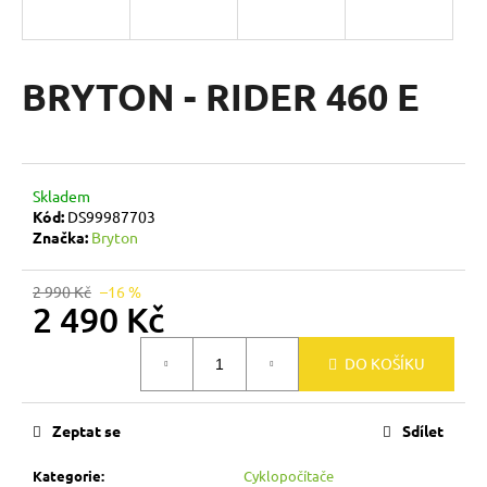
a
j
í
BRYTON - RIDER 460 E
t
?
Skladem
Kód:
DS99987703
Značka:
Bryton
HLEDAT
2 990 Kč
–16 %
2 490 Kč
D
Měrná
DO KOŠÍKU
cena:
o
p
o
Zeptat se
Sdílet
r
u
Kategorie
:
Cyklopočítače