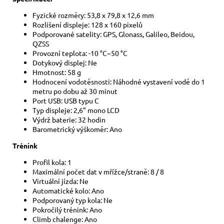
Fyzické rozměry: 53,8 x 79,8 x 12,6 mm
Rozlišení displeje: 128 x 160 pixelů
Podporované satelity: GPS, Glonass, Galileo, Beidou,
QZSS
Provozní teplota: -10 °C~50 °C
Dotykový displej: Ne
Hmotnost: 58 g
Hodnocení vodotěsnosti: Náhodné vystavení vodě do 1
metru po dobu až 30 minut
Port USB: USB typu C
Typ displeje: 2,6" mono LCD
Výdrž baterie: 32 hodin
Barometrický výškoměr: Ano
Trénink
Profil kola: 1
Maximální počet dat v mřížce/straně: 8 / 8
Virtuální jízda: Ne
Automatické kolo: Ano
Podporovaný typ kola: Ne
Pokročilý trénink: Ano
Climb chalenge: Ano