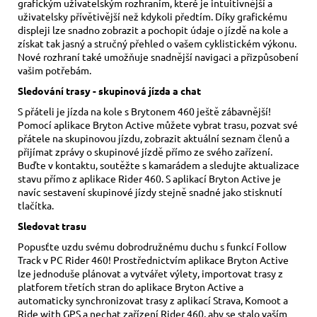
grafickým uživatelským rozhraním, které je intuitivnější a
uživatelsky přívětivější než kdykoli předtím. Díky grafickému
displeji lze snadno zobrazit a pochopit údaje o jízdě na kole a
získat tak jasný a stručný přehled o vašem cyklistickém výkonu.
Nové rozhraní také umožňuje snadnější navigaci a přizpůsobení
vašim potřebám.
Sledování trasy - skupinová jízda a chat
S přáteli je jízda na kole s Brytonem 460 ještě zábavnější!
Pomocí aplikace Bryton Active můžete vybrat trasu, pozvat své
přátele na skupinovou jízdu, zobrazit aktuální seznam členů a
přijímat zprávy o skupinové jízdě přímo ze svého zařízení.
Buďte v kontaktu, soutěžte s kamarádem a sledujte aktualizace
stavu přímo z aplikace Rider 460. S aplikací Bryton Active je
navíc sestavení skupinové jízdy stejně snadné jako stisknutí
tlačítka.
Sledovat trasu
Popusťte uzdu svému dobrodružnému duchu s funkcí Follow
Track v PC Rider 460! Prostřednictvím aplikace Bryton Active
lze jednoduše plánovat a vytvářet výlety, importovat trasy z
platforem třetích stran do aplikace Bryton Active a
automaticky synchronizovat trasy z aplikací Strava, Komoot a
Ride with GPS a nechat zařízení Rider 460, aby se stalo vaším