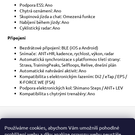
Podpora ESS: Ano
Chytrá oznámení: Ano
Skupinová jízda a chat: Omezená funkce
Nabíjení během jízdy: Ano
Cyklistický radar: Ano
Připojení
Bezdrátové připojení: BLE (iOS a Android)
Snímače: ANT+HR, kadence, rychlost, výkon, radar
Automatická synchronizace s platformou třetí strany:
Strava, TrainingPeaks, Selfloops, Relive, dnešní plán
Automatické nahrávání aktivit: Ano
Kompatibilita s elektronickým řazením: Di2 / eTap / EPS /
K-FORCE WE (FSA)
Podpora elektronických kol: Shimano Steps / ANT+ LEV
Kompatibilita s chytrými trenažéry: Ano
Z
á
Kontakt
p
Používáme cookies, abychom Vám umožnili pohodlné
a
prohlížení webu a díky analýze provozu webu neustále
info
@
brytonsport.cz