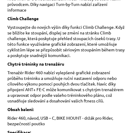
průvodcem. Díky navigaci Turn-by-Turn nabízí zařízení
informace
Climb
Challenge
Vystoupejte do nových výšin díky funkci Climb Challenge. Když
se blížíte ke stoupání, displej se změní na stránku Climb
challenge, která poskytuje přehled stoupacích úseků trasy. U
této funkce využíváme grafické zobrazení, které umožňuje
cyklistům lépe se přizpůsobit sériovým stoupáním během trasy
a poskytuje snadnější komunikaci.
Chytré tréninky na trenažéru
Trenažér Rider 460 nabízí vylepšené grafické zobrazení
průběhu tréninku a umožňuje ruční nastavení odporu nebo
cílového výkonu pomocí pouhých dvou tlačítek. Navíc díky
připojení ANT+ FE-C může komunikovat s chytrým trenažérem
a upravovat odpor podle vašeho tréninkového plánu, což
usnadňuje sledování a dosahování vašich ftness cílů.
Obsah balení:
Rider 460, návod, USB – C, BIKE MOUNT - držák pro Rider,
bezpečností poutko
Specifikace: