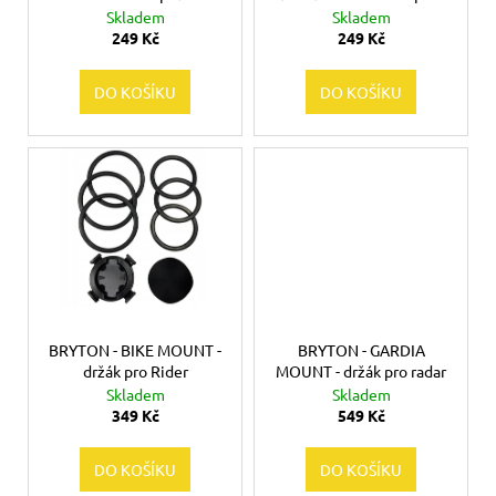
č
d
adaptér pro kameru
bajonetu Garmin
Skladem
Skladem
u
u
249 Kč
249 Kč
j
k
e
t
DO KOŠÍKU
DO KOŠÍKU
m
ů
e
BRYTON
-
RIDER
S500
E
4
990
Kč
BRYTON - BIKE MOUNT -
BRYTON - GARDIA
Původně:
7
držák pro Rider
MOUNT - držák pro radar
490
Skladem
Skladem
Kč
349 Kč
549 Kč
DO KOŠÍKU
DO KOŠÍKU