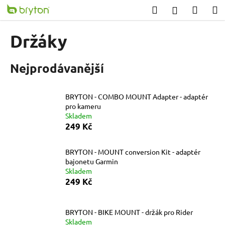
K
Přejít
Hledat
Nákup
M
Přihlášení
na
o
obsah
Zpět
Zpět
košík
š
Držáky
í
C
k
Nejprodávanější
o
p
o
BRYTON - COMBO MOUNT Adapter - adaptér
t
pro kameru
Skladem
ř
249 Kč
e
b
BRYTON - MOUNT conversion Kit - adaptér
u
bajonetu Garmin
j
Skladem
249 Kč
e
t
e
BRYTON - BIKE MOUNT - držák pro Rider
n
Skladem