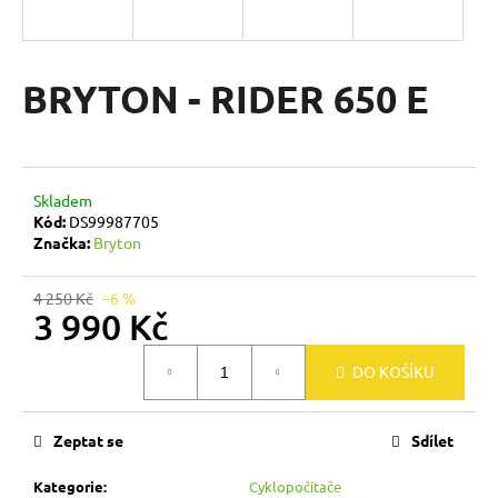
a
j
í
BRYTON - RIDER 650 E
t
?
Skladem
Kód:
DS99987705
Značka:
Bryton
HLEDAT
4 250 Kč
–6 %
3 990 Kč
D
Měrná
DO KOŠÍKU
cena:
o
p
o
Zeptat se
Sdílet
r
u
Kategorie
:
Cyklopočítače