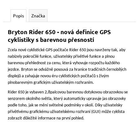
č
u
j
Popis
Značka
e
m
Bryton Rider 650 - nová definice GPS
e
cyklistiky s barevnou přesností
Zcela nové cyklistické GPS počítače Rider 650 jsou navrženy tak, aby
BRYTON
nabízely pokročilé funkce, uživatelsky přívětivé funkce a plnou
-
RIDER
barevnou přehlednost za cenu, která vyhovuje rozpočtu každého
17
jezdce. Bryton se odvážně posouvá za hranice tradičních černobílých
displejů a zahajuje novou éru cyklistických počítačů s živým
1
650
plnobarevným grafickým uživatelským rozhraním.
Kč
Rider 650 je vybaven 2,8palcovou barevnou dotykovou obrazovkou se
Původně:
1
senzorem okolního světla, který automaticky upravuje jas obrazovky
750
podle toho, jak se mění světelné podmínky v okolí. Díky uživatelsky
Kč
přívětivému grafickému uživatelskému rozhraní (GUI) může cyklista
zobrazit důležité informace na první pohled.