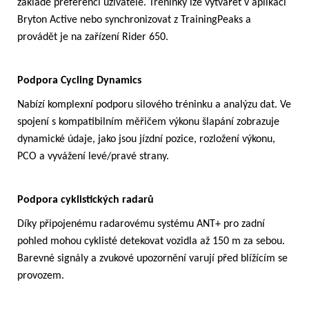
základě preferencí uživatele. Tréninky lze vytvářet v aplikaci
Bryton Active nebo synchronizovat z TrainingPeaks a
provádět je na zařízení Rider 650.
Podpora Cycling Dynamics
Nabízí komplexní podporu silového tréninku a analýzu dat. Ve
spojení s kompatibilním měřičem výkonu šlapání zobrazuje
dynamické údaje, jako jsou jízdní pozice, rozložení výkonu,
PCO a vyvážení levé/pravé strany.
Podpora cyklistických radarů
Díky připojenému radarovému systému ANT+ pro zadní
pohled mohou cyklisté detekovat vozidla až 150 m za sebou.
Barevné signály a zvukové upozornění varují před blížícím se
provozem.