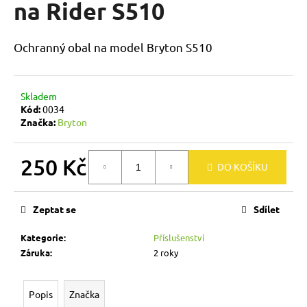
na Rider S510
a
j
Ochranný obal na model Bryton S510
í
t
?
Skladem
Kód:
0034
Značka:
Bryton
HLEDAT
250 Kč
DO KOŠÍKU
Měrná
cena:
Zeptat se
Sdílet
D
o
Kategorie
:
Příslušenství
p
Záruka
:
2 roky
o
r
u
Popis
Značka