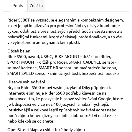
č
Popis
Značka
u
j
e
Rider S500T se vyznačuje elegantním a kompaktním designem,
který je optimalizován pro profesionální cyklisty a kombinuje
m
výkon, odolnost a přesnost svých předchůdců s všestranností a
e
pokročilými funkcemi, které očekávají profesionálové, a to vše
ve vylepšeném aerodynamickém plášti.
BRYTON
Obsah balení
-
Ride S500, návod, USB-C, BIKE MOUNT - držák pro Rider,
RIDER
SPORT MOUNT - držák pro Rider, SMART CADENCE sensor -
17
snímač kadence, SMART HR sensor - snímač srdečního tepu,
SMART SPEED sensor - snímač rychlosti, bezpečností poutko
1
650
Hlasové vyhledávání
Kč
Bryton Rider S500 mluví vaším jazykem! Díky připojení k
Původně:
internetu eliminuje Rider S500 potřebu klávesnice na
1
750
obrazovce tím, že poskytuje hlasové vyhledávání Google, které
Kč
je k dispozici ve více než 100 jazycích a nabízí rychlejší,
intuitivnější a celkově lepší způsob vyhledávání adres nebo
bodů zájmu během jízdy na silnici, dobrodružství na stezce
nebo kdekoli se ocitnete!
OpenStreetMaps a cyklistické body zájmu