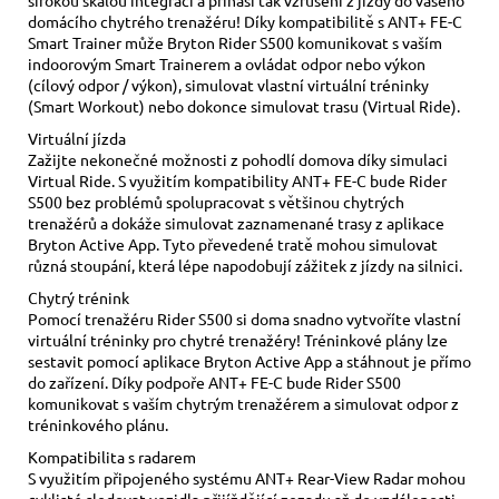
domácího chytrého trenažéru! Díky kompatibilitě s ANT+ FE-C
Smart Trainer může Bryton Rider S500 komunikovat s vaším
indoorovým Smart Trainerem a ovládat odpor nebo výkon
(cílový odpor / výkon), simulovat vlastní virtuální tréninky
(Smart Workout) nebo dokonce simulovat trasu (Virtual Ride).
Virtuální jízda
Zažijte nekonečné možnosti z pohodlí domova díky simulaci
Virtual Ride. S využitím kompatibility ANT+ FE-C bude Rider
S500 bez problémů spolupracovat s většinou chytrých
trenažérů a dokáže simulovat zaznamenané trasy z aplikace
Bryton Active App. Tyto převedené tratě mohou simulovat
různá stoupání, která lépe napodobují zážitek z jízdy na silnici.
Chytrý trénink
Pomocí trenažéru Rider S500 si doma snadno vytvoříte vlastní
virtuální tréninky pro chytré trenažéry! Tréninkové plány lze
sestavit pomocí aplikace Bryton Active App a stáhnout je přímo
do zařízení. Díky podpoře ANT+ FE-C bude Rider S500
komunikovat s vaším chytrým trenažérem a simulovat odpor z
tréninkového plánu.
Kompatibilita s radarem
S využitím připojeného systému ANT+ Rear-View Radar mohou
cyklisté sledovat vozidla přijíždějící zezadu až do vzdálenosti