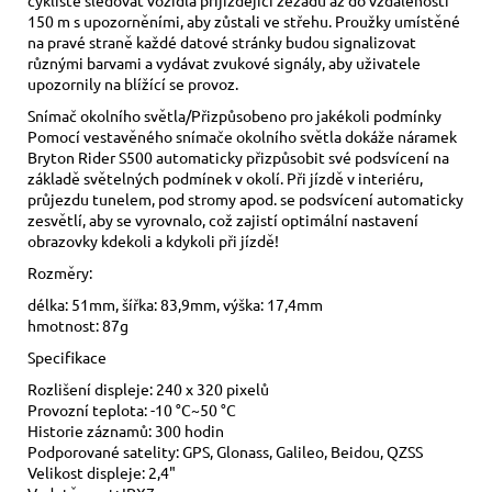
150 m s upozorněními, aby zůstali ve střehu. Proužky umístěné
na pravé straně každé datové stránky budou signalizovat
různými barvami a vydávat zvukové signály, aby uživatele
upozornily na blížící se provoz.
Snímač okolního světla/Přizpůsobeno pro jakékoli podmínky
Pomocí vestavěného snímače okolního světla dokáže náramek
Bryton Rider S500 automaticky přizpůsobit své podsvícení na
základě světelných podmínek v okolí. Při jízdě v interiéru,
průjezdu tunelem, pod stromy apod. se podsvícení automaticky
zesvětlí, aby se vyrovnalo, což zajistí optimální nastavení
obrazovky kdekoli a kdykoli při jízdě!
Rozměry:
délka: 51mm, šířka: 83,9mm, výška: 17,4mm
hmotnost: 87g
Specifikace
Rozlišení displeje: 240 x 320 pixelů
Provozní teplota: -10 °C~50 °C
Historie záznamů: 300 hodin
Podporované satelity: GPS, Glonass, Galileo, Beidou, QZSS
Velikost displeje: 2,4"