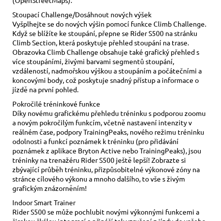
Stoupací Challenge/Dosáhnout nových výšek
Vyšplhejte se do nových výšin pomocí funkce Climb Challenge.
Když se blížíte ke stoupání, přepne se Rider S500 na stránku
Climb Section, která poskytuje přehled stoupání na trase.
Obrazovka Climb Challenge obsahuje také grafický přehled s
více stoupáními, živými barvami segmentů stoupání,
vzdáleností, nadmořskou výškou a stoupáním a počátečními a
koncovými body, což poskytuje snadný přístup a informace o
jízdě na první pohled.
Pokročilé tréninkové funkce
Díky novému grafickému přehledu tréninku s podporou zoomu
a novým pokročilým funkcím, včetně nastavení intenzity v
reálném čase, podpory TrainingPeaks, nového režimu tréninku
odolnosti a funkcí poznámek k tréninku (pro přidávání
poznámek z aplikace Bryton Active nebo TrainingPeaks), jsou
tréninky na trenažéru Rider S500 ještě lepší! Zobrazte si
zbývající průběh tréninku, přizpůsobitelné výkonové zóny na
stránce cílového výkonu a mnoho dalšího, to vše s živým
grafickým znázorněním!
Indoor Smart Trainer
Rider S500 se může pochlubit novými výkonnými funkcemi a
širokou škálou integrací a přináší tak vzrušení z jízdy do vašeho