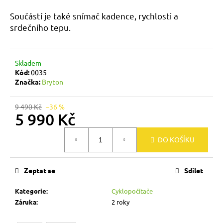
a
Součástí je také snímač kadence, rychlosti a
j
srdečního tepu.
í
t
?
Skladem
Kód:
0035
Značka:
Bryton
9 490 Kč
–36 %
5 990 Kč
HLEDAT
Měrná
DO KOŠÍKU
cena:
D
o
Zeptat se
Sdílet
p
o
Kategorie
:
Cyklopočítače
r
Záruka
:
2 roky
u