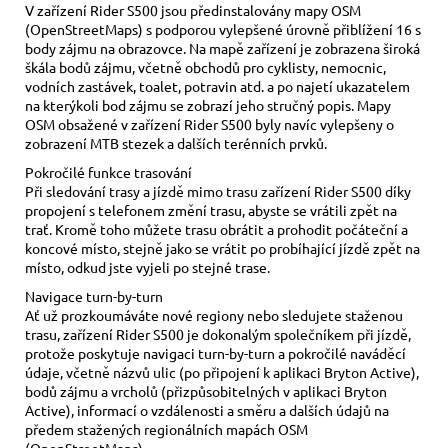
V zařízení Rider S500 jsou předinstalovány mapy OSM
(OpenStreetMaps) s podporou vylepšené úrovně přiblížení 16 s
body zájmu na obrazovce. Na mapě zařízení je zobrazena široká
škála bodů zájmu, včetně obchodů pro cyklisty, nemocnic,
vodních zastávek, toalet, potravin atd. a po najetí ukazatelem
na kterýkoli bod zájmu se zobrazí jeho stručný popis. Mapy
OSM obsažené v zařízení Rider S500 byly navíc vylepšeny o
zobrazení MTB stezek a dalších terénních prvků.
Pokročilé funkce trasování
Při sledování trasy a jízdě mimo trasu zařízení Rider S500 díky
propojení s telefonem změní trasu, abyste se vrátili zpět na
trať. Kromě toho můžete trasu obrátit a prohodit počáteční a
koncové místo, stejně jako se vrátit po probíhající jízdě zpět na
místo, odkud jste vyjeli po stejné trase.
Navigace turn-by-turn
Ať už prozkoumáváte nové regiony nebo sledujete staženou
trasu, zařízení Rider S500 je dokonalým společníkem při jízdě,
protože poskytuje navigaci turn-by-turn a pokročilé naváděcí
údaje, včetně názvů ulic (po připojení k aplikaci Bryton Active),
bodů zájmu a vrcholů (přizpůsobitelných v aplikaci Bryton
Active), informací o vzdálenosti a směru a dalších údajů na
předem stažených regionálních mapách OSM
(OpenStreetMaps).