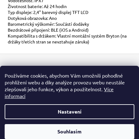
Vodotěsnost: IPX7
Životnost baterie: Až 24 hodin
Typ displeje: 2,4" barevný displej TFT LCD
Dotyková obrazovka: Ano
Barometrický výškoměr: Součástí dodávky
Bezdrátové připojení: BLE (iOS a Android)
Kompatibilita s držákem: Vlastní montážní systém Bryton (na
držáky třetích stran se nevztahuje záruka)
Z
á
Kontakt
p
Používáme cookies, abychom Vám umožnili pohodlné
a
prohlížení webu a díky analýze provozu webu neustále
info
@
brytonsport.cz
t
zlepšovali jeho funkce, výkon a použitelnost.
Více
734 213 979
informací
í
Nastavení
Vytvořil Shoptet
Souhlasím
Copyright 2026
Bryton Sport
. Všechna práva vyhrazena.